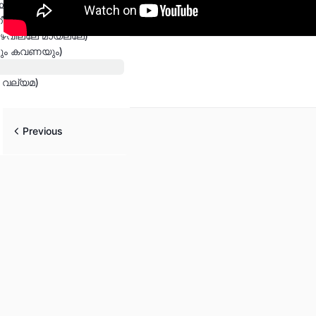
ും തെറ്റും)
ീർ) note
ഴവില്ലേ മായല്ലേ)
ലും കവണയും)
െ വല്യമ)
Previous